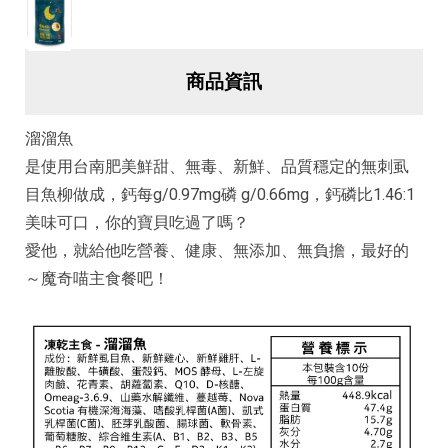
商品資訊
溜溜魚
是使用台南肥美鮮甜、無毒、新鮮、品質穩定的無刺虱
目魚柳做成，鈣每g/0.97mg磷 g/0.66mg，鈣磷比1.46:1
美味可口，你的寶貝吃過了嗎？
愛他，就給他吃營養、健康、無添加、無負擔，最好的
～魔奇喵主食餐吧！