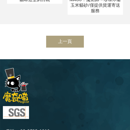
玉米貓砂/僅提供貨運寄送
服務
上一頁