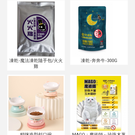
凍乾-魔法凍乾隨手包/火火
凍乾-奔奔牛-300G
雞
貓咪造型斜口碗
MAGO：魔術師～珍珠木薯