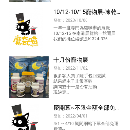
10/12-10/15寵物展-凍乾/
凍乾推薦/凍乾飼料/寵物
發佈：2023/10/06
凍乾
一年一度專門為貓咪辦的展覽
10/12-15 在南港展覽館一館開展
我們的攤位編號是K 324-326
十月份寵物展
發佈：2022/11/02
很多客人買了隨手包回去試
結果貓主子非常喜歡
詢問雙十一是否有活動
現決定
魔奇喵第一次的 #雙十一 活動開跑
11/1-11/11至魔奇喵官網
慶開幕~不限金額全部免運
~-凍乾/凍乾推薦/凍乾飼
發佈：2022/04/01
料
4/1 ~ 4/10 期間網站下單全部免運
費唷~