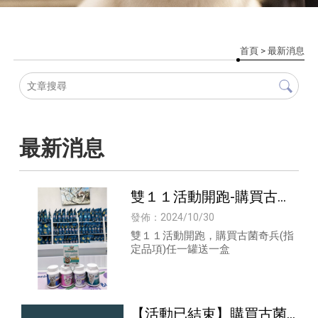
首頁
> 最新消息
最新消息
雙１１活動開跑-購買古菌
奇兵(指定品項)任一罐，
發佈：2024/10/30
即贈送價值630元古菌奇
雙１１活動開跑，購買古菌奇兵(指
定品項)任一罐送一盒
兵-強抗益生菌30g一盒
【活動已結束】購買古菌