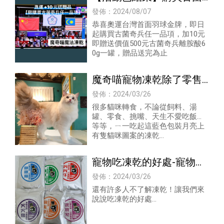
奇兵任一品項，加10元即
發佈：2024/08/07
贈送價值500元古菌奇兵離
恭喜奧運台灣首面羽球金牌，即日
起購買古菌奇兵任一品項，加10元
胺酸60g一罐
即贈送價值500元古菌奇兵離胺酸6
0g一罐，贈品送完為止
魔奇喵寵物凍乾除了零售
也有批發服務-寵物凍乾推
發佈：2024/03/26
薦/寵物凍乾零售/寵物凍
很多貓咪轉食，不論從飼料、湯
罐、零食、挑嘴、天生不愛吃飯...
乾批發
等等，ㄧ一吃起這藍色包裝月亮上
有隻貓咪圖案的凍乾...
寵物吃凍乾的好處-寵物凍
乾推薦/寵物凍乾零售/寵
發佈：2024/03/26
物凍乾批發
還有許多人不了解凍乾！讓我們來
說說吃凍乾的好處...