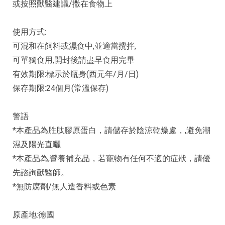
或按照獸醫建議/撒在食物上
使用方式:
可混和在飼料或濕食中,並適當攪拌,
可單獨食用,開封後請盡早食用完畢
有效期限:標示於瓶身(西元年/月/日)
保存期限:24個月(常溫保存)
警語
*本產品為胜肽膠原蛋白，請儲存於陰涼乾燥處，,避免潮
濕及陽光直曬
*本產品為,營養補充品，若寵物有任何不適的症狀，請優
先諮詢獸醫師。
*無防腐劑/無人造香料或色素
原產地:德國