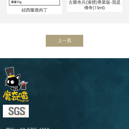
古菌奇兵(液體)專業版-我是
傳奇(15ml)
紐西蘭鹿肉丁
上一頁