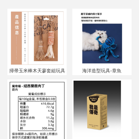
掃帚玉米棒木天蓼套組玩具
海洋造型玩具-章魚