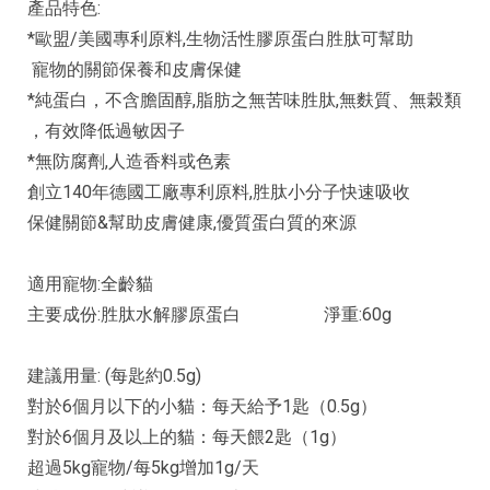
產品特色:
*歐盟/美國專利原料,生物活性膠原蛋白胜肽可幫助
寵物的關節保養和皮膚保健
*純蛋白，不含膽固醇,脂肪之無苦味胜肽,無麩質、無榖類
，有效降低過敏因子
*無防腐劑,人造香料或色素
創立140年德國工廠專利原料,胜肽小分子快速吸收
保健關節&幫助皮膚健康,優質蛋白質的來源
適用寵物:全齡貓
主要成份:胜肽水解膠原蛋白 淨重:60g
建議用量: (每匙約0.5g)
對於6個月以下的小貓：每天給予1匙（0.5g）
對於6個月及以上的貓：每天餵2匙（1g）
超過5kg寵物/每5kg增加1g/天